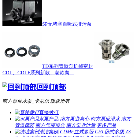
SP无堵塞自吸式排污泵
TD系列管道泵机械密封
CDL、CDLF系列新款、老款离…
回到顶部
南方泵业水泵_卡尼尔 版权所有
直接拨打
水泵产品
南方泵业离心
南方泵业潜水
南方
管道循环
南方气液混合
南方泵业计量
更多产品
清洁案例
CDMF立式多级
CHL卧式多级
ZS