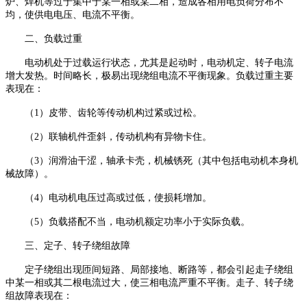
炉、焊机等过于集中于某一相或某二相，造成各相用电负荷分布不
均，使供电电压、电流不平衡。
二、负载过重
电动机处于过载运行状态，尤其是起动时，电动机定、转子电流
增大发热。时间略长，极易出现绕组电流不平衡现象。负载过重主要
表现在：
（1）皮带、齿轮等传动机构过紧或过松。
（2）联轴机件歪斜，传动机构有异物卡住。
（3）润滑油干涩，轴承卡壳，机械锈死（其中包括电动机本身机
械故障）。
（4）电动机电压过高或过低，使损耗增加。
（5）负载搭配不当，电动机额定功率小于实际负载。
三、定子、转子绕组故障
定子绕组出现匝间短路、局部接地、断路等，都会引起走子绕组
中某一相或其二根电流过大，使三相电流严重不平衡。走子、转子绕
组故障表现在：