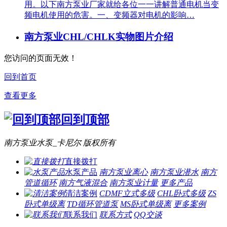
用。以下南方泵业厂家就给各位一一讲解普通电机当变
频电机使用的危害。一、变频器对电机的影响…
南方泵业CHL/CHLK实物图片介绍
您访问的页面无效！
回到首页
查看更多
回到顶部
南方泵业水泵_卡尼尔 版权所有
直接拨打
水泵产品
南方泵业离心
南方泵业潜水
南方
管道循环
南方气液混合
南方泵业计量
更多产品
清洁案例
CDMF立式多级
CHL卧式多级
ZS
卧式单级离
TD循环管道泵
MS卧式单级离
更多案例
联系我们
联系方式
QQ交谈