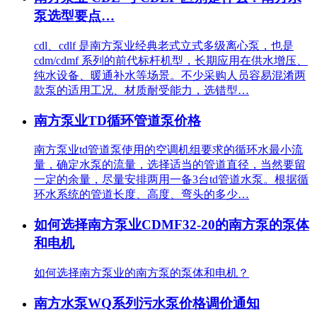
泵选型要点…
cdl、cdlf 是南方泵业经典老式立式多级离心泵，也是
cdm/cdmf 系列的前代标杆机型，长期应用在供水增压、
纯水设备、暖通补水等场景。不少采购人员容易混淆两
款泵的适用工况、材质耐受能力，选错型…
南方泵业TD循环管道泵价格
南方泵业td管道泵使用的空调机组要求的循环水最小流
量，确定水泵的流量，选择适当的管道直径，当然要留
一定的余量，尽量安排两用一备3台td管道水泵。根据循
环水系统的管道长度、高度、弯头的多少…
如何选择南方泵业CDMF32-20的南方泵的泵体
和电机
如何选择南方泵业的南方泵的泵体和电机？
南方水泵WQ系列污水泵价格调价通知